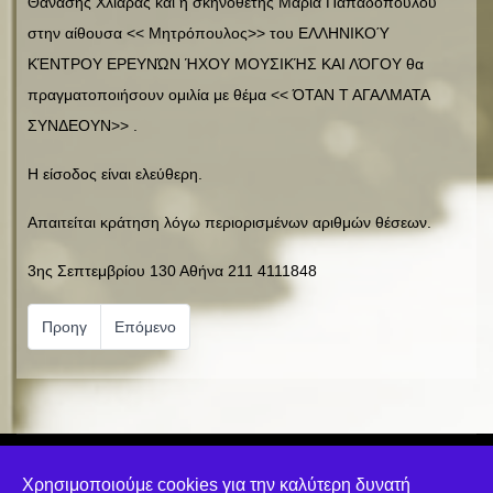
Θανάσης Χλιάρας και η σκηνοθέτης Μαρία Παπαδοπουλου
στην αίθουσα << Μητρόπουλος>> του ΕΛΛΗΝΙΚΟΎ
ΚΈΝΤΡΟΥ ΕΡΕΥΝΏΝ ΉΧΟΥ ΜΟΥΣΙΚΉΣ ΚΑΙ ΛΌΓΟΥ θα
πραγματοποιήσουν ομιλία με θέμα << ΌΤΑΝ Τ ΑΓΑΛΜΑΤΑ
ΣΥΝΔΕΟΥΝ>> .
Η είσοδος είναι ελεύθερη.
Απαιτείται κράτηση λόγω περιορισμένων αριθμών θέσεων.
3ης Σεπτεμβρίου 130 Αθήνα 211 4111848
Προηγούμενο άρθρο: 2ο Σεμινάριο Διεύθυνσης Ορχήστρας Μέγα
Επόμενο άρθρο: Το τρένο των Χριστουγέννων
Προηγ
Επόμενο
© 2022 by EKEIM - email:
e.ekeim1@gmail.com
Χρησιμοποιούμε cookies για την καλύτερη δυνατή