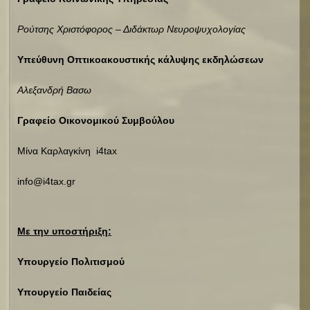
Ρούτσης Χριστόφορος – Διδάκτωρ Νευροψυχολογίας
Υπεύθυνη Οπτικοακουστικής κάλυψης εκδηλώσεων
Αλεξανδρή Βασω
Γραφείο Οικονομικού Συμβούλου
Μίνα Καρλαγκίνη i4tax
info@i4tax.gr
Με την υποστήριξη:
Υπουργείο Πολιτισμού
Υπουργείο Παιδείας