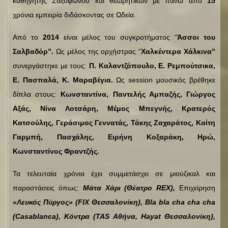
καθηγητής Σαξοφώνου και θεωρητικών με πάνω από
15
χρόνια εμπειρία διδάσκοντας σε Ωδεία.
Από το
2014
είναι μέλος του συγκροτήματος “
Άσσοι του
Σαλβαδόρ”.
Ως μέλος της ορχήστρας “
Χαλκέντερα Χάλκινα”
συνεργάστηκε με τους:
Π. Καλαντζόπουλο, Ε. Ρεμπούτσικα,
Ε. Πασπαλά, Κ. Μαραβέγια.
Ως session μουσικός βρέθηκε
δίπλα στους:
Κωνσταντίνα, Παντελής Αμπαζής, Γιώργος
Αξάς, Νίνα Λοτσάρη, Μέμος Μπεγνής, Κρατερός
Κατσούλης, Γεράσιμος Γεννατάς, Τάκης Ζαχαράτος, Καίτη
Γαρμπή, Πασχάλης, Ειρήνη Κοξαράκη, Ηρώ,
Κωνσταντίνος Φραντζής.
Τα τελευταία χρόνια έχει συμμετάσχει σε μιούζικαλ και
παραστάσεις όπως:
Μάτα Χάρι (Θέατρο REX),
Επιχείρηση
«Λευκός Πύργος» (FIX Θεσσαλονίκη),
Bla bla cha cha cha
(Casablanca),
Κόντρα (TAS Αθήνα, Hayat Θεσσαλονίκη),