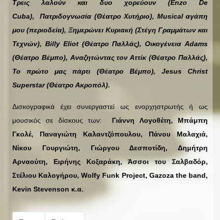
Τρεις λαλούν και δυο χορεύουν (Enzo De
Cuba), Πατριδογνωσία (Θέατρο Χυτήριο), Musical αγάπη
μου (περιοδεία), Ξημερώνει Κυριακή (Στέγη Γραμμάτων και
Τεχνών), Billy Eliot (Θέατρο Παλλάς), Οικογένεια Adams
(Θέατρο Βέμπο), Αναζητώντας τον Αττίκ (Θέατρο Παλλάς),
Το πρώτο μας πάρτι (Θέατρο Βέμπο), Jesus Christ
Superstar (Θέατρο Ακροπόλ).
Δισκογραφικά έχει συνεργαστεί ως ενορχηστρωτής ή ως
μουσικός σε δίσκους των:
Γιάννη Λογοθέτη, Μπάμπη
Γκολέ, Παναγιώτη Καλαντζόπουλου, Πάνου Μαλαχιά,
Νίκου Γουργιώτη, Γιώργου Δεσποτίδη, Δημήτρη
Αρναούτη, Ειρήνης Κοξαράκη, Άσσοι του Σαλβαδόρ,
Στέλιου Καλογήρου, Wolfy Funk Project, Gazoza the band,
Kevin Stevenson κ.α.